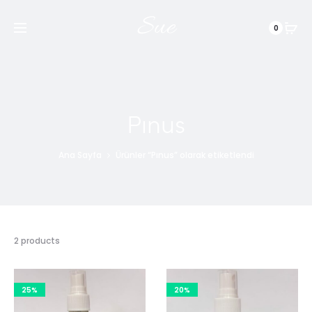
Sue
0
Pınus
Ana Sayfa
Ürünler “Pınus” olarak etiketlendi
2 products
25%
20%