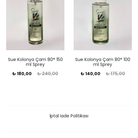
Sue Kolonya Çam 80° 150
Sue Kolonya Çam 80° 100
ml Sprey
ml Sprey
Şu
Orijinal
Şu
Orijinal
₺
180,00
₺
240,00
₺
140,00
₺
175,00
ndaki
fiyat:
andaki
fiyat:
fiyat:
₺ 240,00.
fiyat:
₺ 175,00.
80,00.
₺ 140,00.
İptal iade Politikası