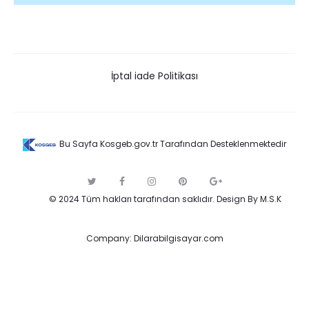
İptal iade Politikası
Bu Sayfa Kosgeb.gov.tr Tarafından Desteklenmektedir
T
F
I
P
G
w
a
n
i
o
© 2024 Tüm hakları tarafından saklıdır.
Design By M.S.K
i
c
s
n
o
t
e
t
t
g
t
b
a
e
l
e
o
g
r
e
Company:
Dilarabilgisayar.com
r
o
r
e
k
a
s
m
t