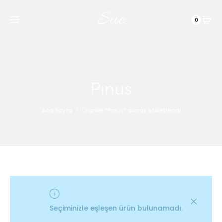
Sue
0
Pınus
Ana Sayfa
Ürünler “Pınus” olarak etiketlendi
Seçiminizle eşleşen ürün bulunamadı.