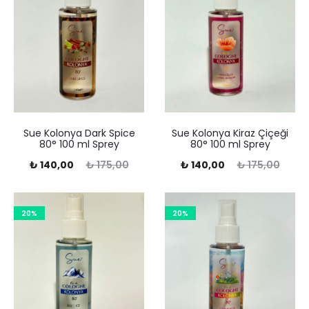
Sue Kolonya Dark Spice
Sue Kolonya Kiraz Çiçeği
80° 100 ml Sprey
80° 100 ml Sprey
Şu
Orijinal
Şu
Orijinal
₺
140,00
₺
175,00
₺
140,00
₺
175,00
andaki
fiyat:
andaki
fiyat:
fiyat:
₺ 175,00.
fiyat:
₺ 175,00.
20%
20%
140,00.
₺ 140,00.