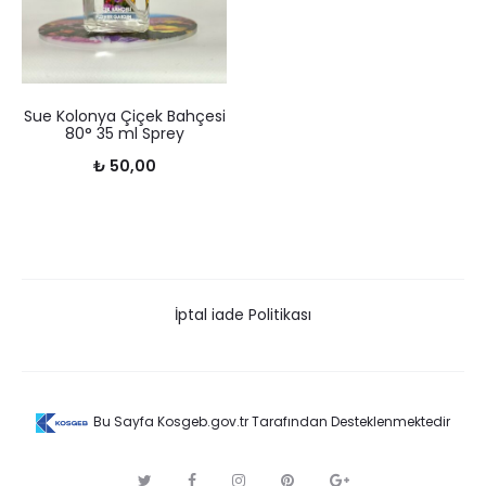
Sue Kolonya Çiçek Bahçesi
80° 35 ml Sprey
₺
50,00
İptal iade Politikası
Bu Sayfa Kosgeb.gov.tr Tarafından Desteklenmektedir
T
F
I
P
G