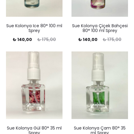
Sue Kolonya Ice 80° 100 ml
Sue Kolonya Çiçek Bahçesi
Sprey
80° 100 ml Sprey
Şu
Orijinal
Şu
Orijinal
₺
140,00
₺
175,00
₺
140,00
₺
175,00
andaki
fiyat:
andaki
fiyat:
fiyat:
₺ 175,00.
fiyat:
₺ 175,00.
140,00.
₺ 140,00.
Sue Kolonya Gül 80° 35 ml
Sue Kolonya Çam 80° 35
Sprey
ml Sprey