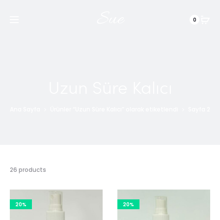
Sue
0
Uzun Süre Kalıcı
Ana Sayfa
Ürünler “Uzun Süre Kalıcı” olarak etiketlendi
Sayfa 2
26 products
20%
20%