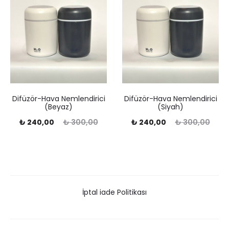
Difüzör-Hava Nemlendirici
Difüzör-Hava Nemlendirici
(Beyaz)
(Siyah)
Şu
Orijinal
Şu
Orijinal
₺
240,00
₺
300,00
₺
240,00
₺
300,00
ndaki
fiyat:
andaki
fiyat:
fiyat:
₺ 300,00.
fiyat:
₺ 300,00.
40,00.
₺ 240,00.
İptal iade Politikası