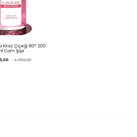
 Kiraz Çiçeği 80° 200
l Cam Şişe
ijinal
0,00
₺
350,00
fiyat:
0,00.