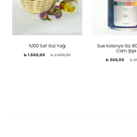
%100 Saf Gül Yağı
Sue Kolonya Giz 8
Cam Şişe
Şu
Orijinal
₺
1.500,00
₺
2.000,00
Şu
Orijinal
₺
300,00
₺
3
andaki
fiyat:
andaki
fiyat:
fiyat:
₺ 2.000,00.
fiyat:
₺ 350,00.
₺ 1.500,00.
₺ 300,00.