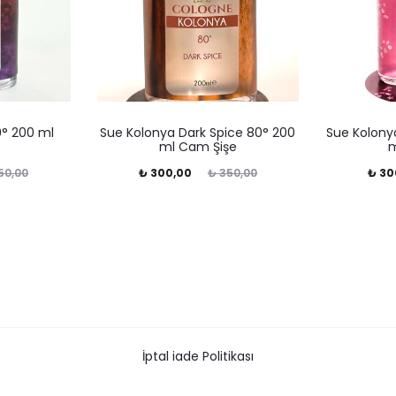
0° 200 ml
Sue Kolonya Dark Spice 80° 200
Sue Kolonya
ml Cam Şişe
m
Şu
Orijinal
Şu
Or
50,00
₺
300,00
₺
350,00
₺
30
andaki
fiyat:
andaki
fiyat:
₺ 350,00.
fiyat:
₺ 35
₺ 300,00.
₺ 300,00.
İptal iade Politikası