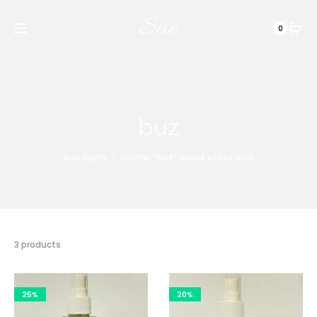
Sue
0
buz
Ana Sayfa
Ürünler “buz” olarak etiketlendi
3 products
25%
20%