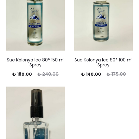
Sue Kolonya Ice 80° 150 ml
Sue Kolonya Ice 80° 100 ml
Sprey
Sprey
Şu
Orijinal
Şu
Orijinal
₺
180,00
₺
240,00
₺
140,00
₺
175,00
ndaki
fiyat:
andaki
fiyat:
fiyat:
₺ 240,00.
fiyat:
₺ 175,00.
80,00.
₺ 140,00.