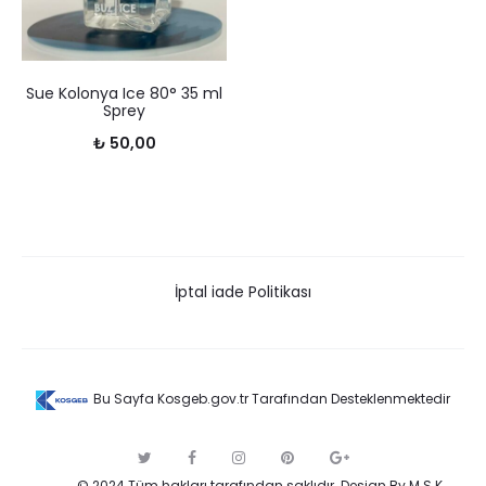
Sue Kolonya Ice 80° 35 ml
Sprey
₺
50,00
İptal iade Politikası
Bu Sayfa Kosgeb.gov.tr Tarafından Desteklenmektedir
T
F
I
P
G
w
a
n
i
o
© 2024 Tüm hakları tarafından saklıdır.
Design By M.S.K