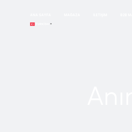
ANA SAYFA
MAĞAZA
İLETIŞIM
B2B M
TURKISH
▼
Anı